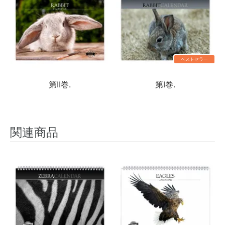
ベストセラー
第II巻.
第I巻.
関連商品