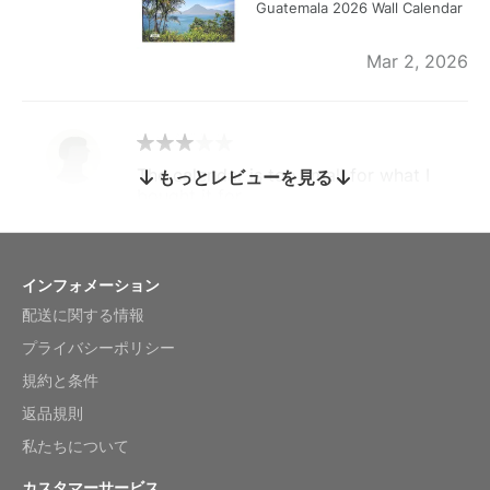
Guatemala 2026 Wall Calendar
Mar 2, 2026
The calendar is too small for what I
もっとレビューを見る
bought it for
Reviewed
by charles
Fish 2026 Wall Calendar
インフォメーション
配送に関する情報
Mar 2, 2026
プライバシーポリシー
規約と条件
返品規則
My brother loved this holiday gift
私たちについて
Reviewed
by Anne
カスタマーサービス