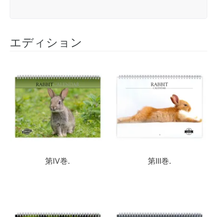
エディション
第IV巻.
第III巻.