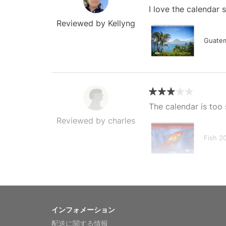
I love the calendar
Reviewed by Kellyng
Guatem
The calendar is too 
Reviewed by charles
Fish 2
My brother loved thi
インフォメーション
Reviewed by Anne
配送に関する情報