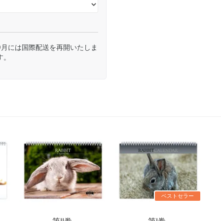
9月には国際配送を再開いたしま
す。
ベストセラー
第II巻.
第I巻.