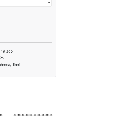
- 19 ago
PS
homa/Illinois