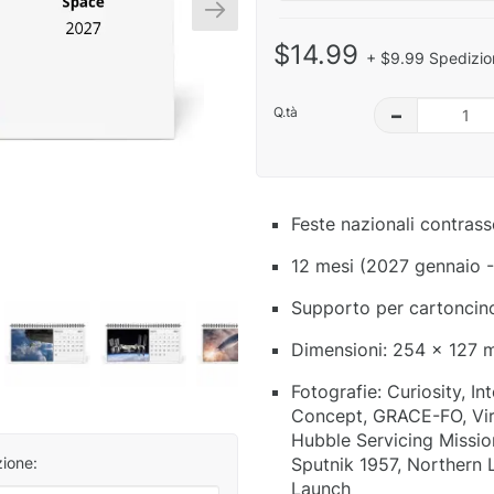
$14.99
+ $9.99 Spedizio
Q.tà
–
Feste nazionali contras
12 mesi (2027 gennaio 
Supporto per cartoncino 
Dimensioni: 254 x 127 
Fotografie: Curiosity, I
Concept, GRACE-FO, Vir
Hubble Servicing Missi
Sputnik 1957, Northern 
zione:
Launch