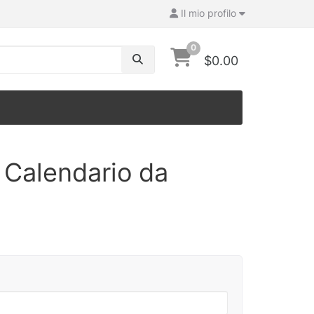
Il mio profilo
0
$0.00
 Calendario da