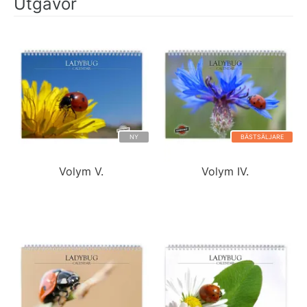
Utgåvor
NY
BÄSTSÄLJARE
Volym V.
Volym IV.