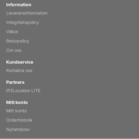
Information
Leveransinformation
Mar 2, 2026
Integritetspolicy
Villkor
Returpolicy
My brother loved this holiday gift
Om oss
Reviewed
by Anne
Kundservice
Saxophone 2026 Wall Calendar
Kontakta oss
Feb 20, 2026
Partners
IP2Location LITE
Mitt konto
Mitt konto
Great calendar. Has days and months in
it.
Orderhistorik
Reviewed
by Kirsten
Nyhetsbrev
Fantasy 2026 Wall Calendar