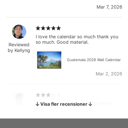
Mar 7, 2026
I love the calendar so much thank you
so much. Good material.
Reviewed
by Kellyng
Guatemala 2026 Wall Calendar
Mar 2, 2026
The calendar is too small for what I
Visa fler recensioner
bought it for
Reviewed
by charles
Fish 2026 Wall Calendar