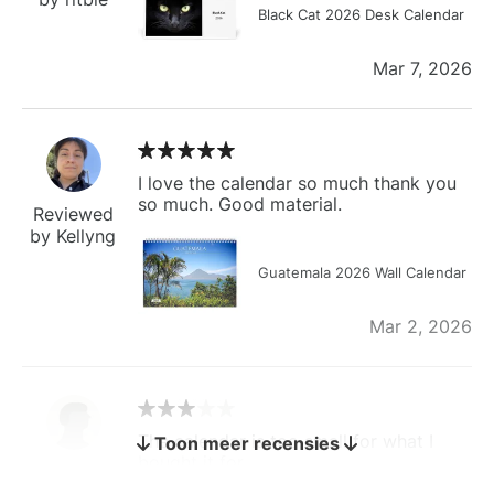
Black Cat 2026 Desk Calendar
Mar 7, 2026
I love the calendar so much thank you
so much. Good material.
Reviewed
by Kellyng
Guatemala 2026 Wall Calendar
Mar 2, 2026
The calendar is too small for what I
Toon meer recensies
bought it for
Reviewed
by charles