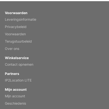
Fish 2026 Wall Calendar
Voorwaarden
Leveringsinformatie
Mar 2, 2026
Privacybeleid
Voorwaarden
Terugstuurbeleid
My brother loved this holiday gift
Over ons
Reviewed
by Anne
Winkelservice
Saxophone 2026 Wall Calendar
Contact opnemen
Feb 20, 2026
Partners
IP2Location LITE
Mijn account
Mijn account
Great calendar. Has days and months in
it.
Geschiedenis
Reviewed