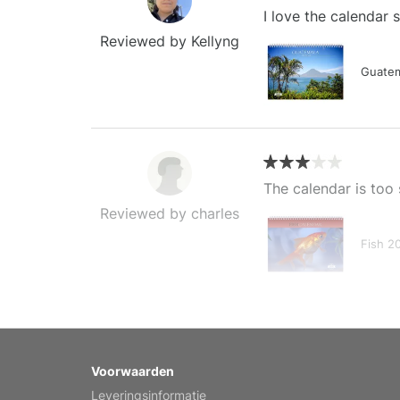
I love the calendar
Reviewed by Kellyng
Guatem
The calendar is too 
Reviewed by charles
Fish 2
My brother loved thi
Voorwaarden
Reviewed by Anne
Leveringsinformatie