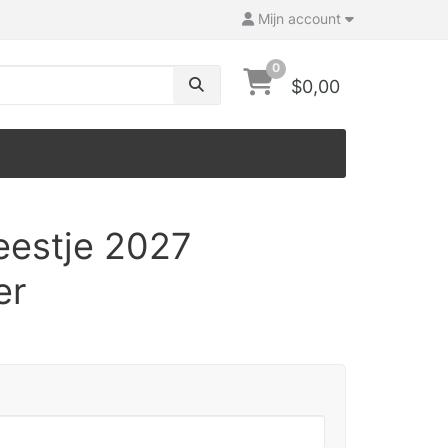
Mijn account
0
$0,00
eestje 2027
er