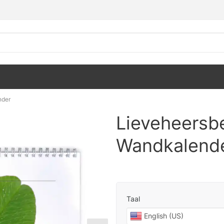
nder
Lieveheersb
Wandkalend
Taal