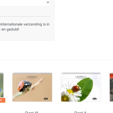
nternationale verzending is in
 en geduld!
ER
Deel III.
Deel II.