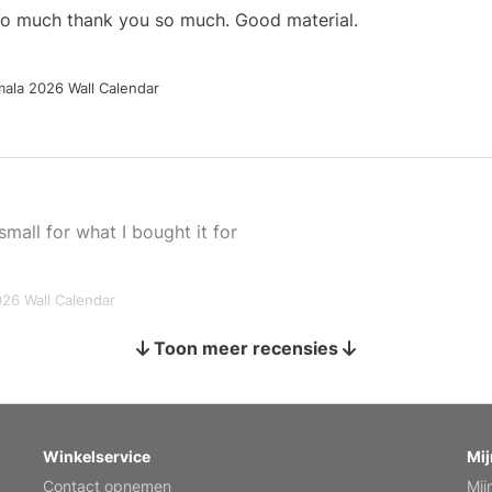
 so much thank you so much. Good material.
ala 2026 Wall Calendar
small for what I bought it for
026 Wall Calendar
Toon meer recensies
s holiday gift
Winkelservice
Mij
Contact opnemen
Mij