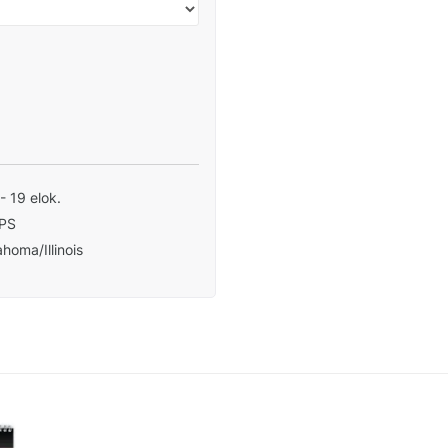
 - 19 elok.
PS
homa/Illinois