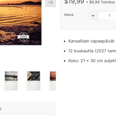
$19,99
+ $9,99 Toimitus 
Määrä
–
Kansalliset vapaapäivät 
12 kuukautta (2027 tamm
Koko: 21 x 30 cm suljet
t: