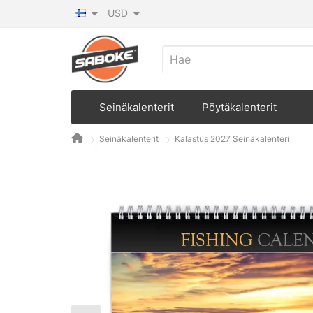
USD
Seinäkalenterit
Pöytäkalenterit
Seinäkalenterit
Kalastus 2027 Seinäkalenteri