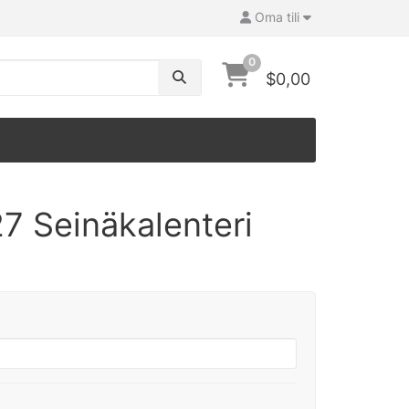
Oma tili
0
$0,00
7 Seinäkalenteri