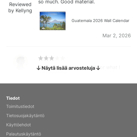
so much. Good material.
Reviewed
by Kellyng
Guatemala 2026 Wall Calendar
Mar 2, 2026
The calendar is too small for what I
Näytä lisää arvosteluja
bought it for
Reviewed
by charles
Fish 2026 Wall Calendar
Tiedot
Toimitustiedot
Mar 2, 2026
Tietosuojakäytäntö
Käyttöehdot
Palautuskäytäntö