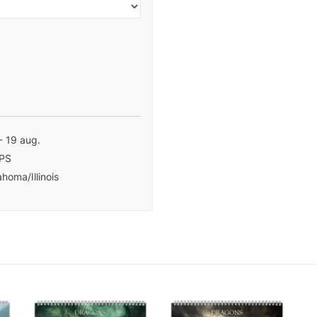
- 19 aug.
PS
homa/Illinois