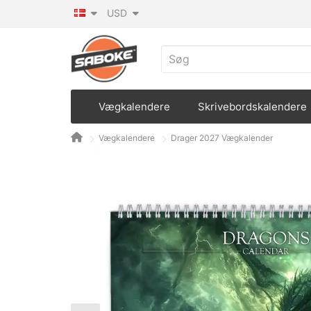
USD
Vægkalendere
Skrivebordskalendere
Vægkalendere
Drager 2027 Vægkalender