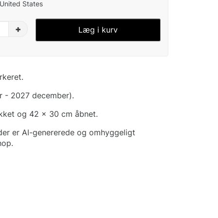
 United States
+
Læg i kurv
rkeret.
r - 2027 december).
ukket og 42 x 30 cm åbnet.
nder er AI-genererede og omhyggeligt
hop.