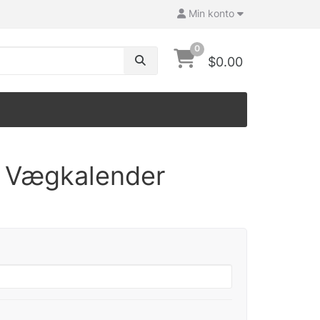
Min konto
0
$0.00
 Vægkalender