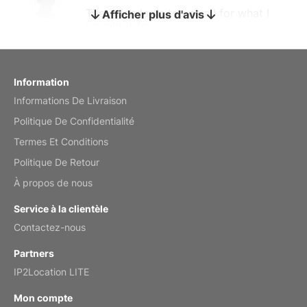
The calendar is too small for what I
Afficher plus d'avis
bought it for
Reviewed
by charles
Fish 2026 Wall Calendar
Information
Informations De Livraison
Mar 2, 2026
Politique De Confidentialité
Termes Et Conditions
Politique De Retour
My brother loved this holiday gift
À propos de nous
Reviewed
by Anne
Service à la clientèle
Saxophone 2026 Wall Calendar
Contactez-nous
Feb 20, 2026
Partners
IP2Location LITE
Mon compte