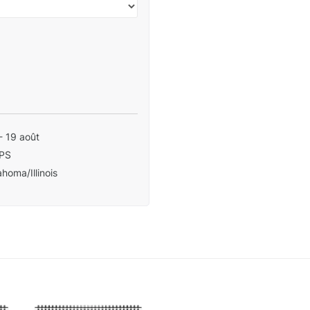
- 19 août
PS
homa/Illinois