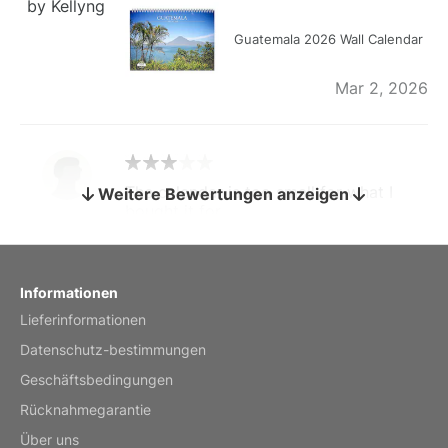
by Kellyng
Guatemala 2026 Wall Calendar
Mar 2, 2026
The calendar is too small for what I
Weitere Bewertungen anzeigen
bought it for
Reviewed
by charles
Fish 2026 Wall Calendar
Informationen
Lieferinformationen
Mar 2, 2026
Datenschutz-bestimmungen
Geschäftsbedingungen
Rücknahmegarantie
My brother loved this holiday gift
Über uns