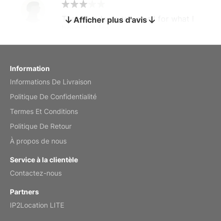
The calendar is too small for what I
Afficher plus d'avis
bought it for
Reviewed
by charles
Fish 2026 Wall Calendar
Information
Informations De Livraison
Mar 2, 2026
Politique De Confidentialité
Termes Et Conditions
Politique De Retour
My brother loved this holiday gift
À propos de nous
Reviewed
by Anne
Service à la clientèle
Saxophone 2026 Wall Calendar
Contactez-nous
Feb 20, 2026
Partners
IP2Location LITE