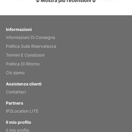
Mostra più recensioni
bought it for
Reviewed
by charles
Fish 2026 Wall Calendar
Informazioni
Informazioni Di Consegna
Mar 2, 2026
Politica Sulla Riservatezza
Termini E Condizioni
Politica Di Ritorno
My brother loved this holiday gift
Chi siamo
Reviewed
by Anne
Assistenza clienti
Saxophone 2026 Wall Calendar
Contattaci
Feb 20, 2026
Partners
IP2Location LITE
Il mio profilo
Il mio profilo
Great calendar. Has days and months in