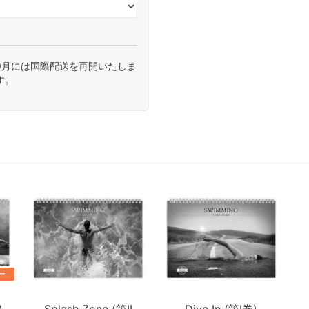
9月には国際配送を再開いたしま
す。
ー
)
Splash Zone (第II
Dive In (第I巻)