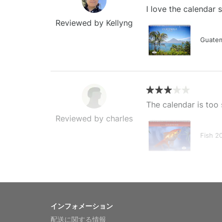
I love the calendar
Reviewed by Kellyng
Guatem
The calendar is too 
Reviewed by charles
Fish 2
My brother loved thi
インフォメーション
Reviewed by Anne
配送に関する情報