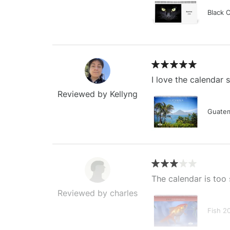
Black 
I love the calendar
Reviewed by Kellyng
Guatem
The calendar is too 
Reviewed by charles
Fish 2