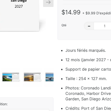
$14.99
+ $9.99 D'expédit
Qté
–
Jours fériés marqués.
12 mois (janvier 2027 -
Support de papier carton
Taille : 254 x 127 mm.
Photos: Coronado Landin
Coronado, Harbor Drive 
Garden, San Diego Arizo
tion:
Crédits: Port of San Diego