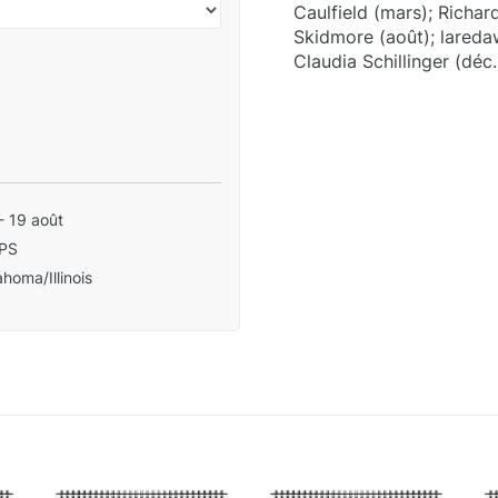
Caulfield (mars); Richard
Skidmore (août); laredaw
Claudia Schillinger (déc.
- 19 août
PS
homa/Illinois