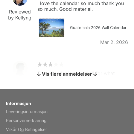
I love the calendar so much thank you
so much. Good material.
Reviewed
by Kellyng
Guatemala 2026 Wall Calendar
Mar 2, 2026
The calendar is too small for what I
Vis flere anmeldelser
bought it for
Reviewed
by charles
Fish 2026 Wall Calendar
Informasjon
Leveringsinformasjon
Mar 2, 2026
Personvernerklæring
Vilkår Og Betingelser