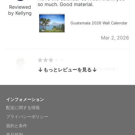
so much. Good material.
Reviewed
by Kellyng
Guatemala 2026 Wall Calendar
Mar 2, 2026
The calendar is too small for what I
もっとレビューを見る
bought it for
Reviewed
by charles
Fish 2026 Wall Calendar
インフォメーション
配送に関する情報
Mar 2, 2026
プライバシーポリシー
規約と条件
返品規則