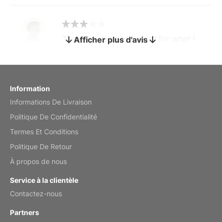
The calendar is too small for what I
Afficher plus d'avis
bought it for
Reviewed
by charles
Fish 2026 Wall Calendar
Information
Informations De Livraison
Mar 2, 2026
Politique De Confidentialité
Termes Et Conditions
Politique De Retour
My brother loved this holiday gift
À propos de nous
Reviewed
by Anne
Service à la clientèle
Saxophone 2026 Wall Calendar
Contactez-nous
Feb 20, 2026
Partners