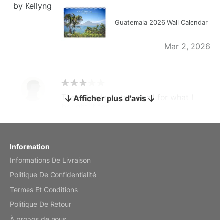
by Kellyng
Guatemala 2026 Wall Calendar
Mar 2, 2026
The calendar is too small for what I
Afficher plus d'avis
bought it for
Reviewed
by charles
Fish 2026 Wall Calendar
Information
Informations De Livraison
Mar 2, 2026
Politique De Confidentialité
Termes Et Conditions
Politique De Retour
My brother loved this holiday gift
À propos de nous