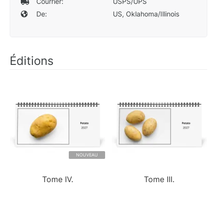
Courrier:
USPS/UPS
De:
US, Oklahoma/Illinois
Éditions
NOUVEAU
Tome IV.
Tome III.