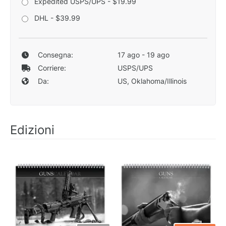
Expedited USPS/UPS - $19.99
DHL - $39.99
Consegna:
17 ago - 19 ago
Corriere:
USPS/UPS
Da:
US, Oklahoma/Illinois
Edizioni