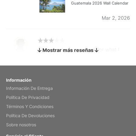
Guatemala 2026 Wall Calendar
Mar 2, 2026
The calendar is too small for what I
Mostrar más reseñas
bought it for
Reviewed
by charles
Fish 2026 Wall Calendar
Información
Información De Entrega
Mar 2, 2026
Política De Privacidad
Términos Y Condiciones
Política De Devoluciones
My brother loved this holiday gift
Sobre nosotros
Reviewed
by Anne