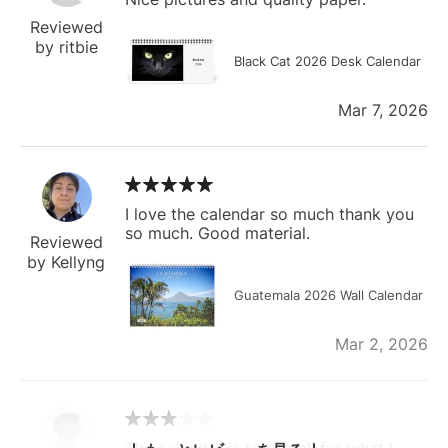
Reviewed
by ritbie
Black Cat 2026 Desk Calendar
Mar 7, 2026
I love the calendar so much thank you
so much. Good material.
Reviewed
by Kellyng
Guatemala 2026 Wall Calendar
Mar 2, 2026
The calendar is too small for what I