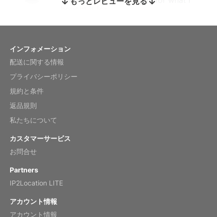
もっとレビューを見る
bought it for
Reviewed
by charles
Fish 2026 Wall Calendar
インフォメーション
配送に関する情報
Mar 2, 2026
プライバシーポリシー
規約と条件
返品規則
My brother loved this holiday gift
私たちについて
Reviewed
by Anne
カスタマーサービス
Saxophone 2026 Wall Calendar
お問合せ
Feb 20, 2026
Partners
IP2Location LITE
アカウント情報
アカウント情報