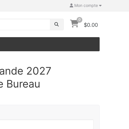
Mon compte
0
$0.00
lande 2027
e Bureau