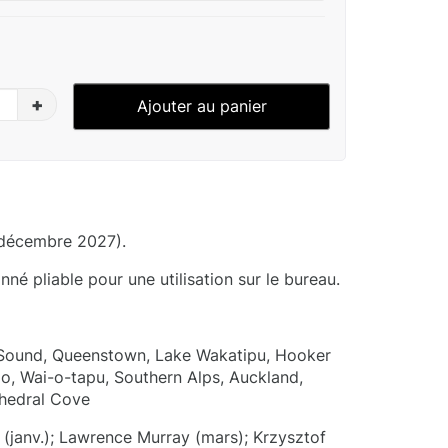
+
Ajouter au panier
 décembre 2027).
né pliable pour une utilisation sur le bureau.
d Sound, Queenstown, Lake Wakatipu, Hooker
po, Wai-o-tapu, Southern Alps, Auckland,
thedral Cove
 (janv.); Lawrence Murray (mars); Krzysztof