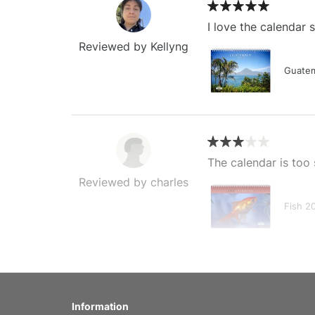
I love the calendar
Reviewed by Kellyng
Guatem
The calendar is too 
Reviewed by charles
Fish 2
My brother loved thi
Information