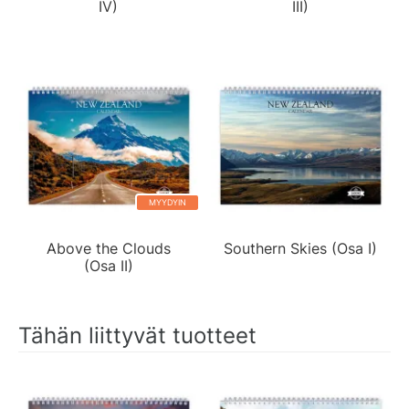
IV)
III)
MYYDYIN
Above the Clouds
Southern Skies (Osa I)
(Osa II)
Tähän liittyvät tuotteet