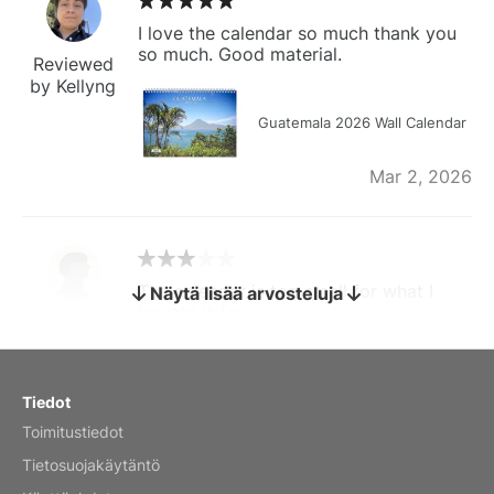
I love the calendar so much thank you
so much. Good material.
Reviewed
by Kellyng
Guatemala 2026 Wall Calendar
Mar 2, 2026
The calendar is too small for what I
Näytä lisää arvosteluja
bought it for
Reviewed
by charles
Fish 2026 Wall Calendar
Tiedot
Toimitustiedot
Mar 2, 2026
Tietosuojakäytäntö