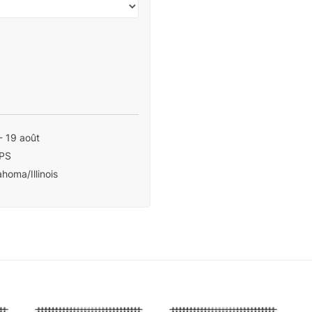
- 19 août
PS
homa/Illinois