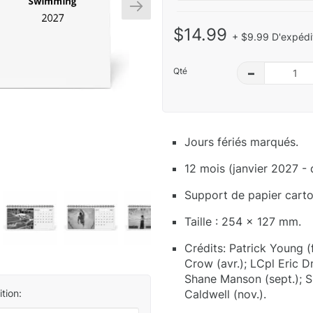
$14.99
+ $9.99 D'expédit
Qté
–
Jours fériés marqués.
12 mois (janvier 2027 -
Support de papier carton
Taille : 254 x 127 mm.
Crédits: Patrick Young (
Crow (avr.); LCpl Eric 
Shane Manson (sept.); S
Caldwell (nov.).
tion: