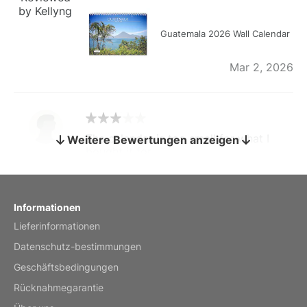
by Kellyng
Guatemala 2026 Wall Calendar
Mar 2, 2026
The calendar is too small for what I
Weitere Bewertungen anzeigen
bought it for
Reviewed
by charles
Fish 2026 Wall Calendar
Informationen
Lieferinformationen
Mar 2, 2026
Datenschutz-bestimmungen
Geschäftsbedingungen
Rücknahmegarantie
My brother loved this holiday gift