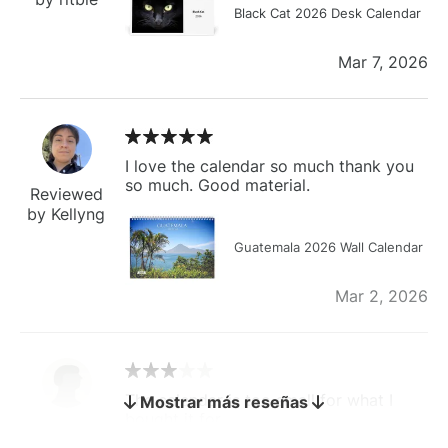
Black Cat 2026 Desk Calendar
Mar 7, 2026
I love the calendar so much thank you
so much. Good material.
Reviewed
by Kellyng
Guatemala 2026 Wall Calendar
Mar 2, 2026
The calendar is too small for what I
Mostrar más reseñas
bought it for
Reviewed
by charles