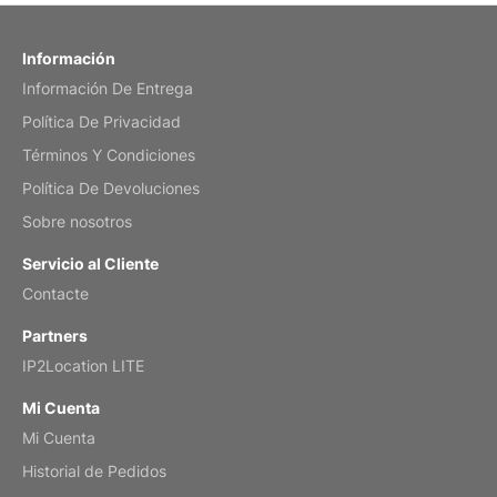
Fish 2026 Wall Calendar
Información
Información De Entrega
Mar 2, 2026
Política De Privacidad
Términos Y Condiciones
Política De Devoluciones
My brother loved this holiday gift
Sobre nosotros
Reviewed
by Anne
Servicio al Cliente
Saxophone 2026 Wall Calendar
Contacte
Feb 20, 2026
Partners
IP2Location LITE
Mi Cuenta
Mi Cuenta
Great calendar. Has days and months in
it.
Historial de Pedidos
Reviewed