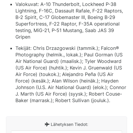
Valokuvat: A-10 Thunderbolt, Lockheed P-38
Lightning, F-16C, Dassault Rafale, F-22 Raptors,
B-2 Spirit, C-17 Globemaster III, Boeing B-29
Superfortress, F-22 Raptor, F-35A operational
testing, MiG-21, P-51 Mustang, Saab JAS 39
Gripen
Tekijät: Chris Drzazgowski (tammik.); Falcon®
Photography (helmik., lokak.); Paul Gorman (US
Air National Guard) (maalisk.); Tyler Woodward
(US Air Force) (huhtik.); Kevin J. Gruenwald (US
Air Force) (toukok.); Alejandro Peña (US Air
Force) (kesäk.); Alan Wilson (heinäk.); Hayden
Johnson (U.S. Air National Guard) (elok.); Connor
J. Marth (US Air Force) (syysk.); Robert Couse-
Baker (marrask.); Robert Sullivan (jouluk.).
Lähetyksen Tiedot: