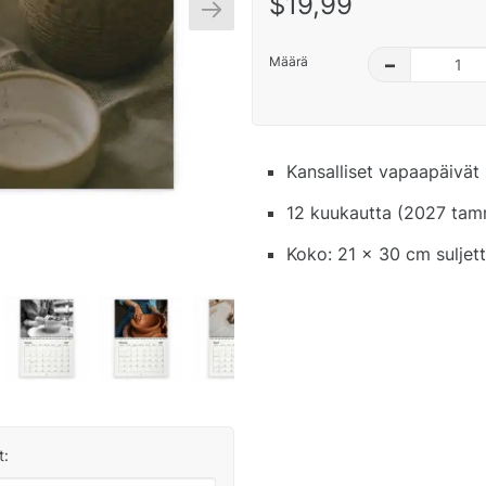
$19,99
Määrä
–
Kansalliset vapaapäivät 
12 kuukautta (2027 tamm
Koko: 21 x 30 cm suljet
t: