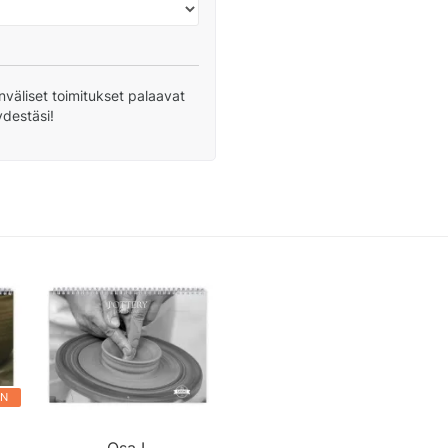
nväliset toimitukset palaavat
ydestäsi!
IN
Osa I.