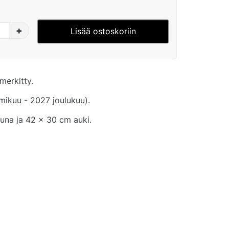
+
Lisää ostoskoriin
merkitty.
ikuu - 2027 joulukuu).
tuna ja 42 x 30 cm auki.