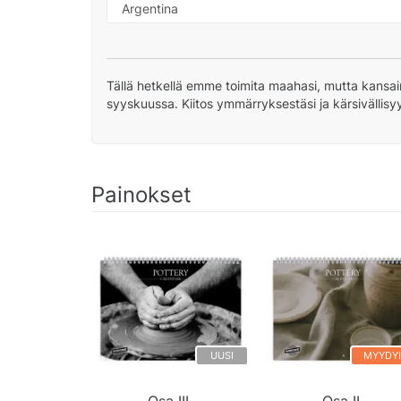
Tällä hetkellä emme toimita maahasi, mutta kansai
syyskuussa. Kiitos ymmärryksestäsi ja kärsivällisy
Painokset
UUSI
MYYDY
Osa III.
Osa II.