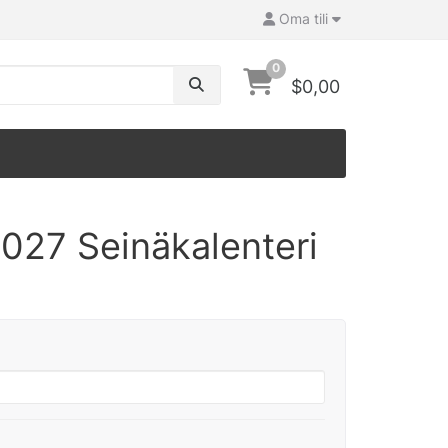
Oma tili
0
$0,00
027 Seinäkalenteri