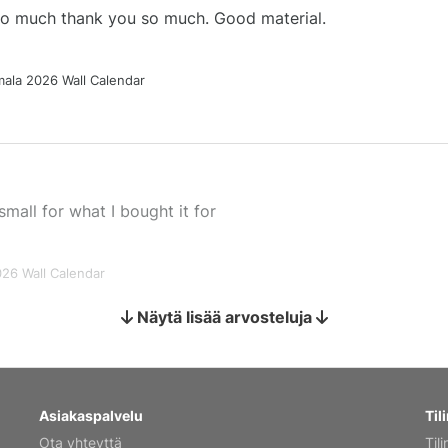
 so much thank you so much. Good material.
ala 2026 Wall Calendar
small for what I bought it for
026 Wall Calendar
Näytä lisää arvosteluja
s holiday gift
Asiakaspalvelu
Tili
Ota yhteyttä
Tili