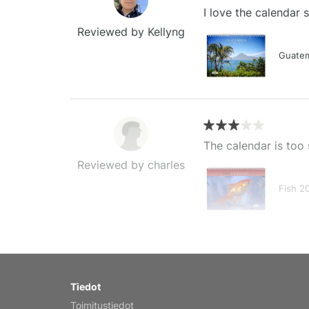
I love the calendar
Reviewed by Kellyng
Guatem
The calendar is too 
Reviewed by charles
Fish 2
My brother loved thi
Tiedot
Reviewed by Anne
Toimitustiedot