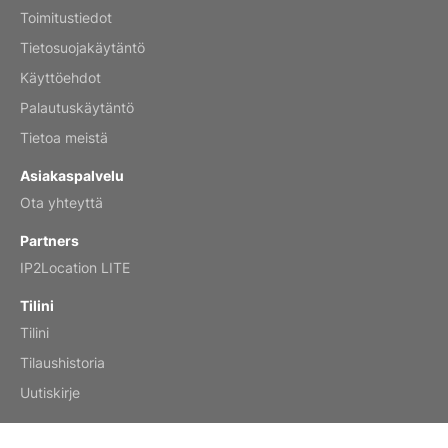
Toimitustiedot
Mar 2, 2026
Tietosuojakäytäntö
Käyttöehdot
Palautuskäytäntö
My brother loved this holiday gift
Tietoa meistä
Reviewed
by Anne
Asiakaspalvelu
Saxophone 2026 Wall Calendar
Ota yhteyttä
Feb 20, 2026
Partners
IP2Location LITE
Tilini
Tilini
Great calendar. Has days and months in
it.
Tilaushistoria
Reviewed
by Kirsten
Uutiskirje
Fantasy 2026 Wall Calendar