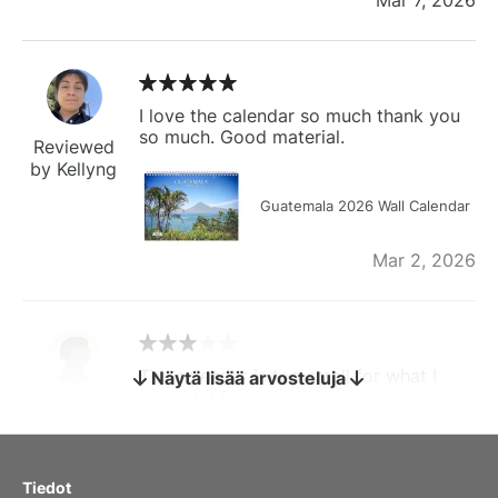
I love the calendar so much thank you
so much. Good material.
Reviewed
by Kellyng
Guatemala 2026 Wall Calendar
Mar 2, 2026
The calendar is too small for what I
Näytä lisää arvosteluja
bought it for
Reviewed
by charles
Fish 2026 Wall Calendar
Tiedot