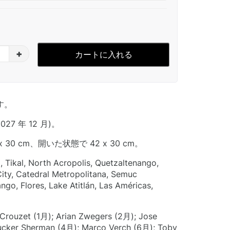
+
カートに入れる
す。
2027 年 12 月)。
 30 cm、開いた状態で 42 x 30 cm。
Tikal, North Acropolis, Quetzaltenango,
ity, Catedral Metropolitana, Semuc
go, Flores, Lake Atitlán, Las Américas,
ouzet (1月); Arian Zwegers (2月); Jose
ucker Sherman (4月); Marco Verch (6月); Toby