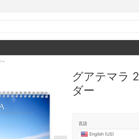
ダー
グアテマラ 2
ダー
言語