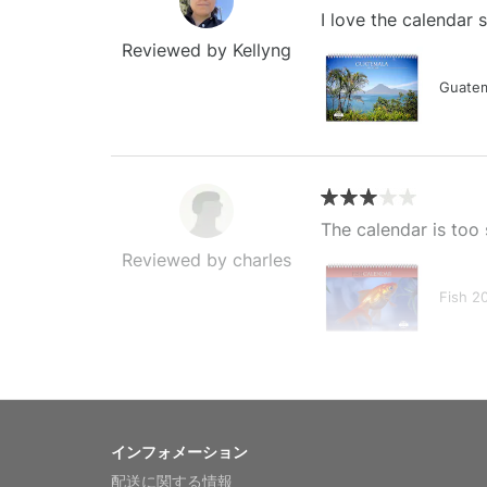
I love the calendar
Reviewed by Kellyng
Guatem
The calendar is too 
Reviewed by charles
Fish 2
My brother loved thi
インフォメーション
Reviewed by Anne
配送に関する情報