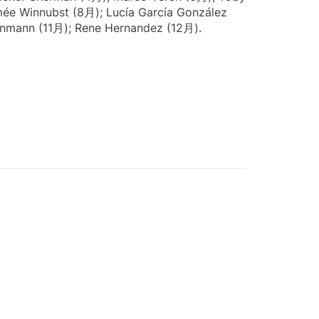
mée Winnubst (8月); Lucía García González
inmann (11月); Rene Hernandez (12月).