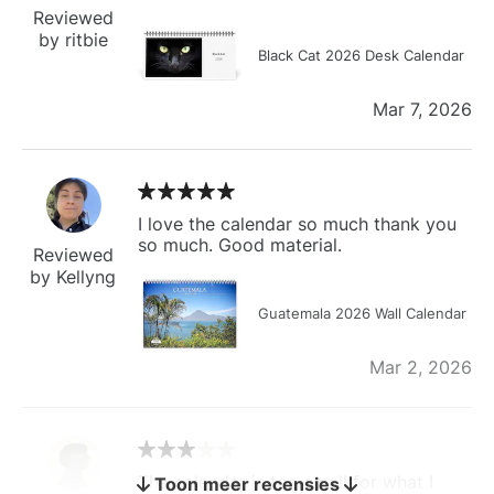
Reviewed
by ritbie
Black Cat 2026 Desk Calendar
Mar 7, 2026
I love the calendar so much thank you
so much. Good material.
Reviewed
by Kellyng
Guatemala 2026 Wall Calendar
Mar 2, 2026
The calendar is too small for what I
Toon meer recensies