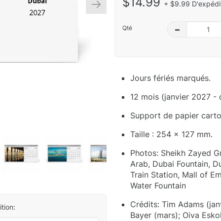
$14.99
+ $9.99 D'expédit
Qté
–
Jours fériés marqués.
12 mois (janvier 2027 -
Support de papier carton
Taille : 254 x 127 mm.
Photos: Sheikh Zayed Gr
Arab, Dubai Fountain, Du
Train Station, Mall of E
Water Fountain
Crédits: Tim Adams (janv
tion:
Bayer (mars); Oiva Eskol