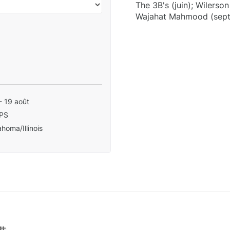
The 3B's (juin); Wilerso
Wajahat Mahmood (sept.)
- 19 août
PS
homa/Illinois