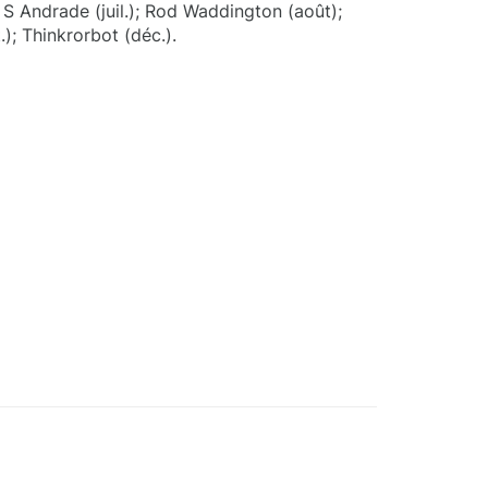
n S Andrade (juil.); Rod Waddington (août);
; Thinkrorbot (déc.).