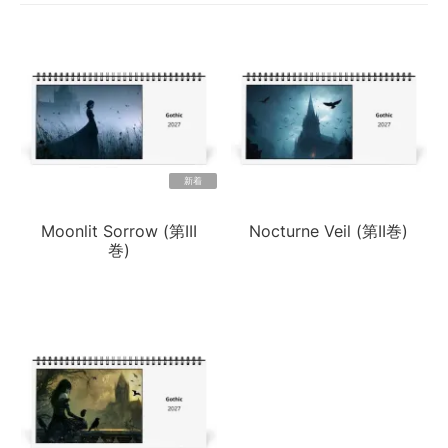
新着
Moonlit Sorrow (第III
Nocturne Veil (第II巻)
巻)