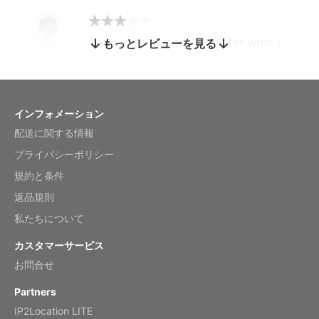
The calendar is too small for what I
もっとレビューを見る
bought it for
Reviewed
by charles
Fish 2026 Wall Calendar
インフォメーション
配送に関する情報
Mar 2, 2026
プライバシーポリシー
規約と条件
返品規則
My brother loved this holiday gift
私たちについて
Reviewed
by Anne
カスタマーサービス
Saxophone 2026 Wall Calendar
お問合せ
Feb 20, 2026
Partners
IP2Location LITE