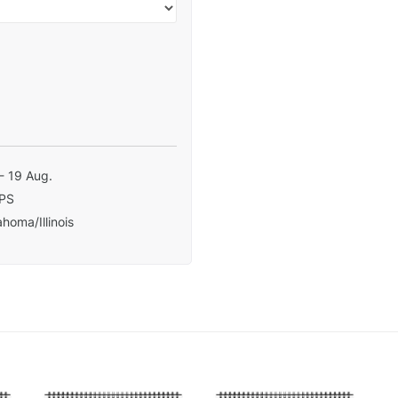
- 19 Aug.
PS
homa/Illinois