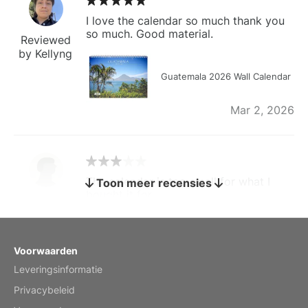
I love the calendar so much thank you
so much. Good material.
Reviewed
by Kellyng
Guatemala 2026 Wall Calendar
Mar 2, 2026
The calendar is too small for what I
Toon meer recensies
bought it for
Reviewed
by charles
Fish 2026 Wall Calendar
Voorwaarden
Leveringsinformatie
Mar 2, 2026
Privacybeleid