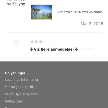
by Kellyng
Guatemala 2026 Wall Calendar
Mar 2, 2026
The calendar is too small for what I
Vis flere anmeldelser
bought it for
Reviewed
by charles
Fish 2026 Wall Calendar
Oplysninger
Leverings Information
Mar 2, 2026
Fortrolighedspolitik
Vilkår Og Betingelser
Returpolitik
My brother loved this holiday gift