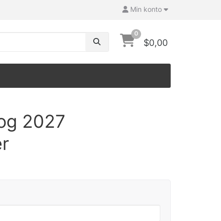
Min konto
0
$0,00
dog 2027
r