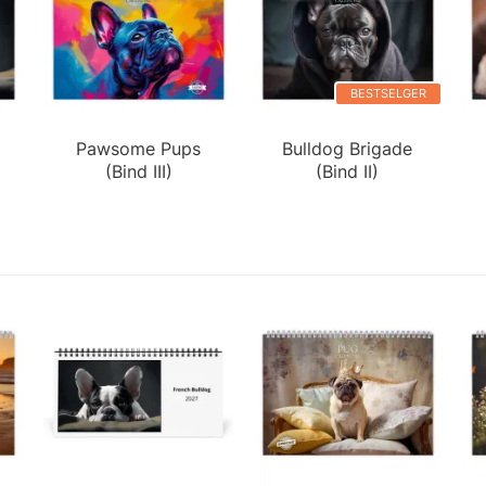
BESTSELGER
Pawsome Pups
Bulldog Brigade
(Bind III)
(Bind II)