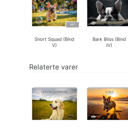
NY
Snort Squad (Bind
Bark Bliss (Bind
V)
IV)
Relaterte varer