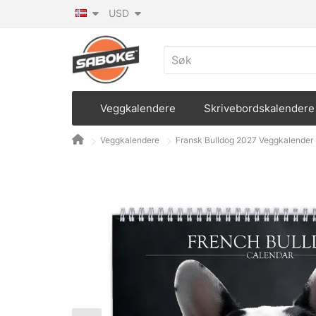
USD
Veggkalendere
Skrivebordskalendere
Veggkalendere
Fransk Bulldog 2027 Veggkalender