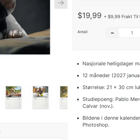
$19,99
+ $9,99 Frakt Til
Antall
–
Nasjonale helligdager m
12 måneder (2027 janua
Størrelse: 21 x 30 cm l
Studiepoeng: Pablo Merc
Calvar (nov.).
Bildene i denne kalende
Photoshop.
: