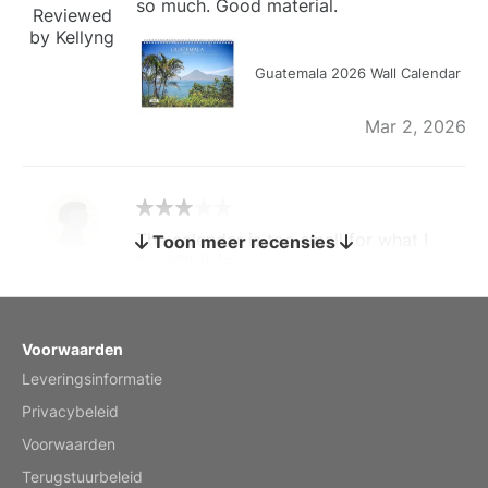
so much. Good material.
Reviewed
by Kellyng
Guatemala 2026 Wall Calendar
Mar 2, 2026
The calendar is too small for what I
Toon meer recensies
bought it for
Reviewed
by charles
Fish 2026 Wall Calendar
Voorwaarden
Leveringsinformatie
Mar 2, 2026
Privacybeleid
Voorwaarden
Terugstuurbeleid