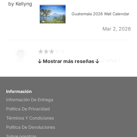
by Kellyng
Guatemala 2026 Wall Calendar
Mar 2, 2026
The calendar is too small for what I
Mostrar más reseñas
bought it for
Reviewed
by charles
Fish 2026 Wall Calendar
Información
Información De Entrega
Mar 2, 2026
Política De Privacidad
Términos Y Condiciones
Política De Devoluciones
My brother loved this holiday gift
Sobre nosotros