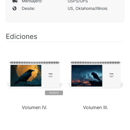
Mensajero:
USPS/UPS
Desde:
US, Oklahoma/Illinois
Ediciones
NUEVO
Volumen IV.
Volumen III.