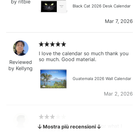
by ritbie
Black Cat 2026 Desk Calendar
Mar 7, 2026
I love the calendar so much thank you
so much. Good material.
Reviewed
by Kellyng
Guatemala 2026 Wall Calendar
Mar 2, 2026
The calendar is too small for what I
Mostra più recensioni
bought it for
Reviewed