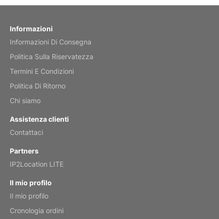
by charles
Fish 2026 Wall Calendar
Informazioni
Informazioni Di Consegna
Mar 2, 2026
Politica Sulla Riservatezza
Termini E Condizioni
Politica Di Ritorno
My brother loved this holiday gift
Chi siamo
Reviewed
by Anne
Assistenza clienti
Saxophone 2026 Wall Calendar
Contattaci
Feb 20, 2026
Partners
IP2Location LITE
Il mio profilo
Il mio profilo
Great calendar. Has days and months in
it.
Cronologia ordini
Reviewed