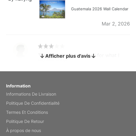
Guatemala 2026 Wall Calendar
Mar 2, 2026
The calendar is too small for what I
Afficher plus d'avis
bought it for
Reviewed
by charles
Fish 2026 Wall Calendar
Information
Informations De Livraison
Mar 2, 2026
Politique De Confidentialité
Termes Et Conditions
Politique De Retour
My brother loved this holiday gift
À propos de nous
Reviewed