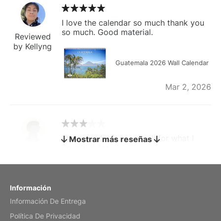
I love the calendar so much thank you
so much. Good material.
Reviewed
by Kellyng
Guatemala 2026 Wall Calendar
Mar 2, 2026
The calendar is too small for what I
Mostrar más reseñas
bought it for
Reviewed
by charles
Fish 2026 Wall Calendar
Información
Información De Entrega
Mar 2, 2026
Política De Privacidad