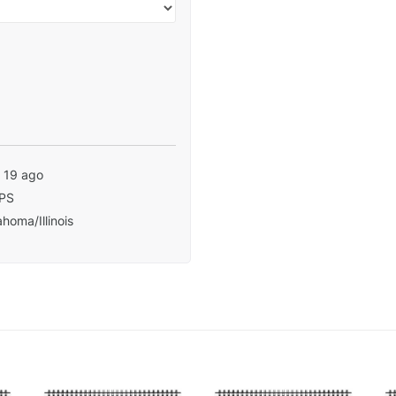
- 19 ago
PS
homa/Illinois