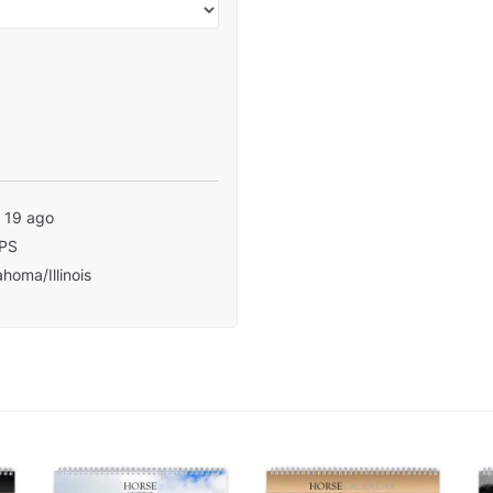
- 19 ago
PS
homa/Illinois