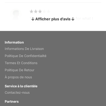
The calendar is too small for what I
Afficher plus d'avis
bought it for
Reviewed
by charles
Fish 2026 Wall Calendar
Information
Informations De Livraison
Mar 2, 2026
Politique De Confidentialité
Termes Et Conditions
Politique De Retour
My brother loved this holiday gift
À propos de nous
Reviewed
by Anne
Service à la clientèle
Saxophone 2026 Wall Calendar
Contactez-nous
Feb 20, 2026
Partners