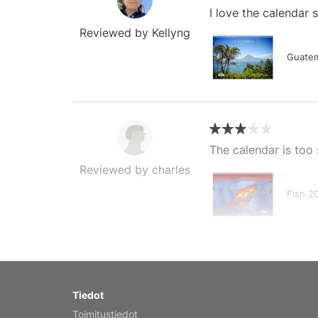
I love the calendar
Reviewed by Kellyng
Guatem
The calendar is too 
Reviewed by charles
Fish 2
My brother loved thi
Tiedot
Reviewed by Anne
Toimitustiedot