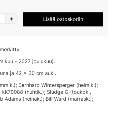
+
Lisää ostoskoriin
merkitty.
ikuu - 2027 joulukuu).
tuna ja 42 x 30 cm auki.
ammik.); Bernhard Wintersperger (helmik.);
; KK70088 (huhtik.); Sludge G (toukok.,
ob Adams (heinäk.); Bill Ward (marrask.);