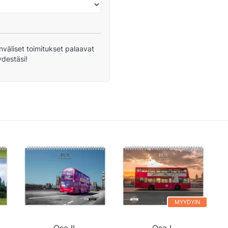
nväliset toimitukset palaavat
ydestäsi!
MYYDYIN
Osa II.
Osa I.