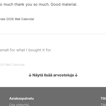
 so much thank you so much. Good material.
ala 2026 Wall Calendar
small for what I bought it for
026 Wall Calendar
Näytä lisää arvosteluja
s holiday gift
Asiakaspalvelu
Tili
Ota yhteyttä
Tili