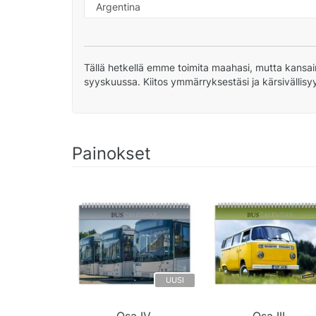
Tällä hetkellä emme toimita maahasi, mutta kansai
syyskuussa. Kiitos ymmärryksestäsi ja kärsivällisy
Painokset
UUSI
Osa IV.
Osa III.