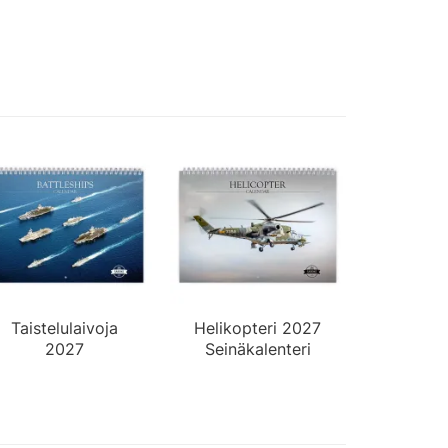
Taistelulaivoja
Helikopteri 2027
2027
Seinäkalenteri
Seinäkalenteri