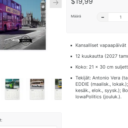
$19,99
Määrä
–
Kansalliset vapaapäivät 
12 kuukautta (2027 tamm
Koko: 21 x 30 cm suljet
Tekijät: Antonio Vera (t
EDDIE (maalisk., lokak.)
kesäk., elok., syysk.); B
IowaPolitics (jouluk.).
t: