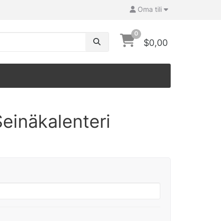
Oma tili
0
$0,00
einäkalenteri