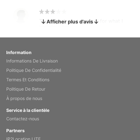
The calendar is too small for what I
Afficher plus d'avis
bought it for
Reviewed
by charles
Fish 2026 Wall Calendar
Information
Informations De Livraison
Mar 2, 2026
Politique De Confidentialité
Termes Et Conditions
Politique De Retour
My brother loved this holiday gift
À propos de nous
Reviewed
by Anne
Service à la clientèle
Saxophone 2026 Wall Calendar
Contactez-nous
Feb 20, 2026
Partners
IP2Location LITE